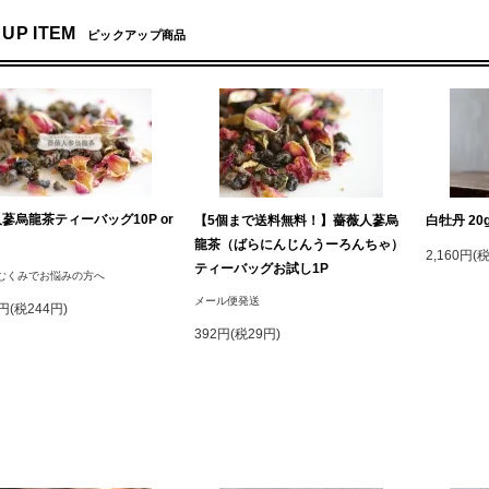
 UP ITEM
ピックアップ商品
蔘烏龍茶ティーバッグ10P or
【5個まで送料無料！】薔薇人蔘烏
白牡丹 20
龍茶（ばらにんじんうーろんちゃ）
2,160円(
ティーバッグお試し1P
むくみでお悩みの方へ
メール便発送
3円(税244円)
392円(税29円)