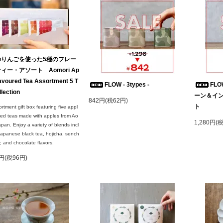
のりんごを使った5種のフレー
ィー・アソート Aomori Ap
lavoured Tea Assortment 5 T
FLOW - 3types -
FL
llection
ーン＆イ
842円(税62円)
ト
rtment gift box featuring five appl
red teas made with apples from Ao
1,280円(
apan. Enjoy a variety of blends incl
apanese black tea, hojicha, sench
y, and chocolate flavors.
6円(税96円)