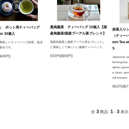
黒烏龍茶 ティーバッグ 10個入【国
た ポット用ティーバッグ
抹茶入り
産烏龍茶/国産プーアル茶ブレンド】
or 30個入
（ティーバッ
een Tea w
国産烏龍茶と国産プーアル茶をブレンドし
美味しいティーバッグ緑茶。急須
た美味しくて体にいい健康ティーバッグ。
多めです。
S
933円(税69円)
税49円)
Japanese se
lemongrass, 
righter gree
a clean, gent
old brewed.
962円(税7
3
1
3
全
商品
-
表示