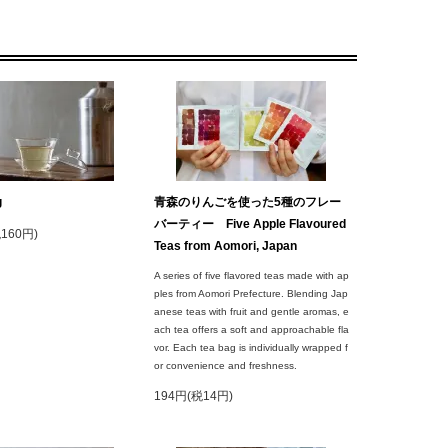
g
青森のりんごを使った5種のフレー
バーティー Five Apple Flavoured
税160円)
Teas from Aomori, Japan
A series of five flavored teas made with ap
ples from Aomori Prefecture. Blending Jap
anese teas with fruit and gentle aromas, e
ach tea offers a soft and approachable fla
vor. Each tea bag is individually wrapped f
or convenience and freshness.
194円(税14円)