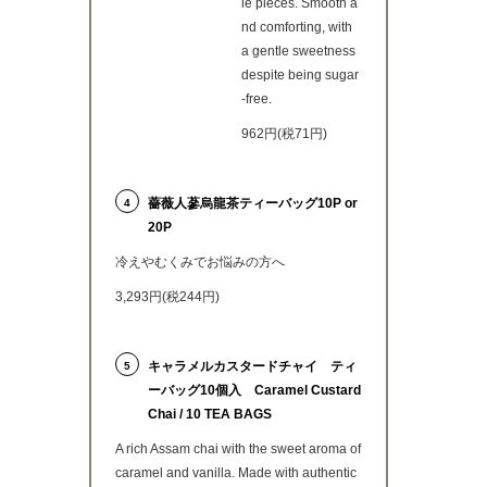
le pieces. Smooth a
nd comforting, with
a gentle sweetness
despite being sugar
-free.
962円(税71円)
薔薇人蔘烏龍茶ティーバッグ10P or
4
20P
冷えやむくみでお悩みの方へ
3,293円(税244円)
キャラメルカスタードチャイ ティ
5
ーバッグ10個入 Caramel Custard
Chai / 10 TEA BAGS
A rich Assam chai with the sweet aroma of
caramel and vanilla. Made with authentic