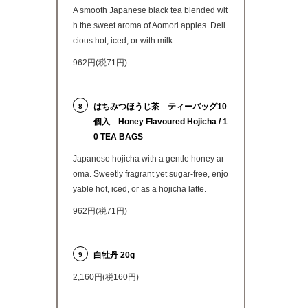
A smooth Japanese black tea blended wit
h the sweet aroma of Aomori apples. Deli
cious hot, iced, or with milk.
962円(税71円)
はちみつほうじ茶 ティーバッグ10
8
個入 Honey Flavoured Hojicha / 1
0 TEA BAGS
Japanese hojicha with a gentle honey ar
oma. Sweetly fragrant yet sugar-free, enjo
yable hot, iced, or as a hojicha latte.
962円(税71円)
白牡丹 20g
9
2,160円(税160円)