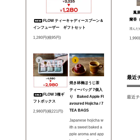
鳳凰
蘭香（
FLOW ティーキャディースプーン＆
インフューザー ギフトセット
澄んだ
1,280円(税95円)
1,99
2
3
最近
焼き林檎ほうじ茶
ティーバッグ 7個入
FLOW 3種ギ
最近
り Baked Apple Fl
フトボックス
avoured Hojicha / 7
TEA BAGS
2,980円(税221円)
Japanese hojicha w
ith a sweet baked a
pple aroma and app