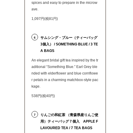
spices and easy to prepare in the microw
ave.
1,097円(税81円)
サムシング・ブルー（ティーバッグ
6
3個入） / SOMETHING BLUE / 3 TE
A BAGS
An elegant bridal gift tea inspired by the tr
aditional “Something Blue.” Earl Grey ble
nded with elderflower and blue cornflowe
r petals in a charming matchbox-style pac
kage.
538円(税40円)
りんごの和紅茶 （青森県産りんご使
7
用）ティーバッグ７個入 APPLE F
LAVOURED TEA / 7 TEA BAGS