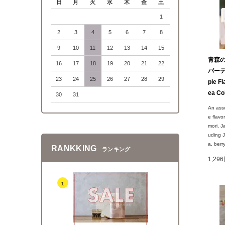
日
月
火
水
木
金
土
1
2
3
4
5
6
7
8
9
10
11
12
13
14
15
青森
16
17
18
19
20
21
22
バーテ
23
24
25
26
27
28
29
ple F
ea Co
30
31
An asso
e flavo
mori, J
uding J
a, berr
RANKKING
ランキング
1,29
1