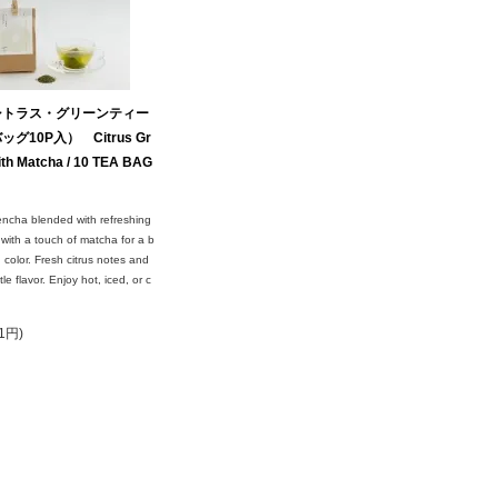
シトラス・グリーンティー
グ10P入） Citrus Gr
ith Matcha / 10 TEA BAG
ncha blended with refreshing
with a touch of matcha for a b
n color. Fresh citrus notes and
le flavor. Enjoy hot, iced, or c
1円)