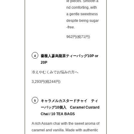
le pieces. Smooth a
nd comforting, with
a gentle sweetness
despite being sugar
-free.
962円(税71円)
薔薇人蔘烏龍茶ティーバッグ10P or
4
20P
冷えやむくみでお悩みの方へ
3,293円(税244円)
キャラメルカスタードチャイ ティ
5
ーバッグ10個入 Caramel Custard
Chai / 10 TEA BAGS
A rich Assam chai with the sweet aroma of
caramel and vanilla. Made with authentic