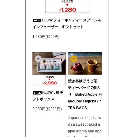
FLOW ティーキャディースプーン＆
インフューザー ギフトセット
1,280円(税95円)
2
3
焼き林檎ほうじ茶
ティーバッグ 7個入
FLOW 3種ギ
り Baked Apple Fl
フトボックス
avoured Hojicha / 7
TEA BAGS
2,980円(税221円)
Japanese hojicha w
ith a sweet baked a
pple aroma and app