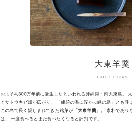
大東羊羹
DAITO YOKAN
およそ4,800万年前に誕生したといわれる沖縄県・南大東島。
くサトウキビ畑が広がり、 「紺碧の海に浮かぶ緑の島」とも呼
この島で長く親しまれてきた銘菓が
「大東羊羹」
。 素朴であり
は、 一度食べるとまた食べたくなると評判です。