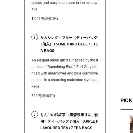
spices and easy to prepare in the microw
ave.
1,097円(税81円)
サムシング・ブルー（ティーバッグ
6
3個入） / SOMETHING BLUE / 3 TE
A BAGS
An elegant bridal gift tea inspired by the tr
aditional “Something Blue.” Earl Grey ble
nded with elderflower and blue cornflowe
r petals in a charming matchbox-style pac
kage.
538円(税40円)
PICK
りんごの和紅茶 （青森県産りんご使
7
用）ティーバッグ７個入 APPLE F
LAVOURED TEA / 7 TEA BAGS