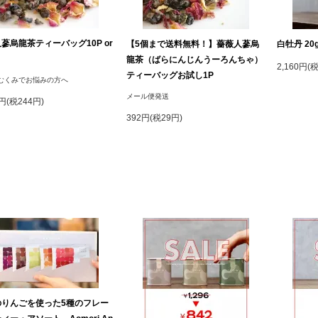
蔘烏龍茶ティーバッグ10P or
【5個まで送料無料！】薔薇人蔘烏
白牡丹 20
龍茶（ばらにんじんうーろんちゃ）
2,160円(
ティーバッグお試し1P
むくみでお悩みの方へ
メール便発送
3円(税244円)
392円(税29円)
のりんごを使った5種のフレー