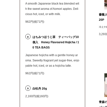
A smooth Japanese black tea blended wit
h the sweet aroma of Aomori apples. Deli
cious hot, iced, or with milk.
薔薇人
20P
962円(税71円)
冷えや
3,29
はちみつほうじ茶 ティーバッグ10
8
個入 Honey Flavoured Hojicha / 1
0 TEA BAGS
Japanese hojicha with a gentle honey ar
oma. Sweetly fragrant yet sugar-free, enjo
yable hot, iced, or as a hojicha latte.
962円(税71円)
白牡丹 20g
9
2,160円(税160円)
青森