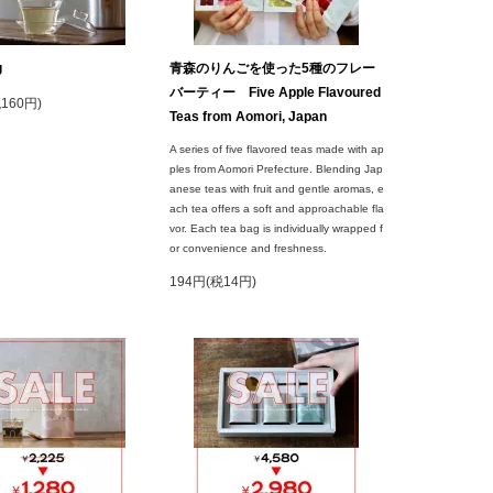
g
青森のりんごを使った5種のフレー
バーティー Five Apple Flavoured
税160円)
Teas from Aomori, Japan
A series of five flavored teas made with ap
ples from Aomori Prefecture. Blending Jap
anese teas with fruit and gentle aromas, e
ach tea offers a soft and approachable fla
vor. Each tea bag is individually wrapped f
or convenience and freshness.
194円(税14円)