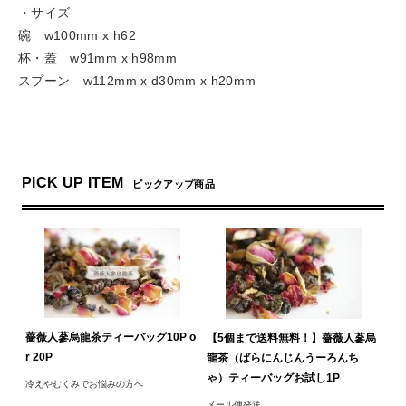
・サイズ
碗 w100mm x h62
杯・蓋 w91mm x h98mm
スプーン w112mm x d30mm x h20mm
chf
中国茶フェア茶器
PICK UP ITEM
ピックアップ商品
薔薇人蔘烏龍茶ティーバッグ10P o
【5個まで送料無料！】薔薇人蔘烏
r 20P
龍茶（ばらにんじんうーろんち
ゃ）ティーバッグお試し1P
冷えやむくみでお悩みの方へ
メール便発送