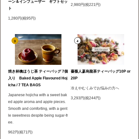
ーン＆インフューザー ギフトセッ
2,980円(税221円)
ト
1,280円(税95円)
3
4
焼き林檎ほうじ茶 ティーバッグ 7個
薔薇人蔘烏龍茶ティーバッグ10P or
入り Baked Apple Flavoured Hoj
20P
icha / 7 TEA BAGS
冷えやむくみでお悩みの方へ
Japanese hojicha with a sweet bak
3,293円(税244円)
ed apple aroma and apple pieces.
Smooth and comforting, with a gent
le sweetness despite being sugar-fr
ee.
962円(税71円)