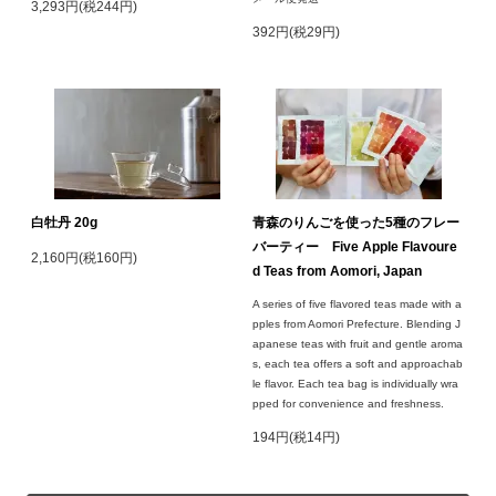
3,293円(税244円)
392円(税29円)
白牡丹 20g
青森のりんごを使った5種のフレー
バーティー Five Apple Flavoure
2,160円(税160円)
d Teas from Aomori, Japan
A series of five flavored teas made with a
pples from Aomori Prefecture. Blending J
apanese teas with fruit and gentle aroma
s, each tea offers a soft and approachab
le flavor. Each tea bag is individually wra
pped for convenience and freshness.
194円(税14円)