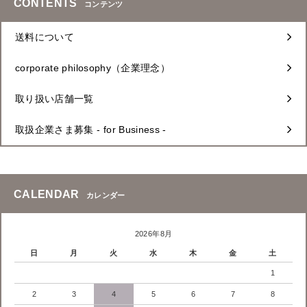
CONTENTS
コンテンツ
送料について
corporate philosophy（企業理念）
取り扱い店舗一覧
取扱企業さま募集 - for Business -
CALENDAR
カレンダー
2026年8月
日
月
火
水
木
金
土
1
2
3
4
5
6
7
8