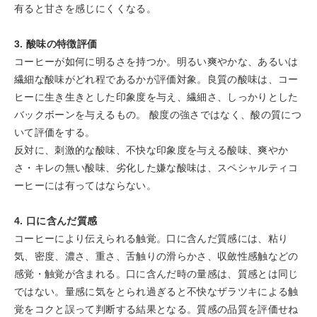
有ると甘さを感じにくくなる。
3. 酸味の特徴評価
コーヒーが如何に明るさを持つか。明るい爽やかな、あるいは
繊細な酸味がどれ程であるかが評価対象。良質の酸味は、コー
ヒーに生き生きとした印象度を与え、繊細さ、しっかりとした
バックボーンを与えるもの。 酸度の強さではなく、酸の質につ
いて評価をする。
反対に、刺激的な酸味、不快な印象度を与える酸味、爽やか
さ・キレの無い酸味、劣化した嫌な酸味は、スペシャルティコ
ーヒーには有ってはならない。
4. 口に含んだ質感
コーヒーにより伝えられる触覚。口に含んだ質感には、粘り
気、密度、濃さ、重さ、舌触りの滑らかさ、収斂性感触などの
感覚・触覚が含まれる。口に含んだ時の量感は、質感とは同じ
ではない。量感に気をとられ過ぎると不快なザラツキによる触
覚をコクと誤って判断する結果となる。質感の品質を評価せね