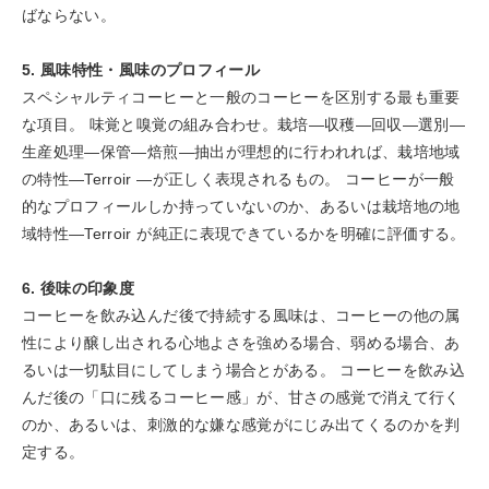
ばならない。
5. 風味特性・風味のプロフィール
スペシャルティコーヒーと一般のコーヒーを区別する最も重要
な項目。 味覚と嗅覚の組み合わせ。栽培―収穫―回収―選別―
生産処理―保管―焙煎―抽出が理想的に行われれば、栽培地域
の特性―Terroir ―が正しく表現されるもの。 コーヒーが一般
的なプロフィールしか持っていないのか、あるいは栽培地の地
域特性―Terroir が純正に表現できているかを明確に評価する。
6. 後味の印象度
コーヒーを飲み込んだ後で持続する風味は、コーヒーの他の属
性により醸し出される心地よさを強める場合、弱める場合、あ
るいは一切駄目にしてしまう場合とがある。 コーヒーを飲み込
んだ後の「口に残るコーヒー感」が、甘さの感覚で消えて行く
のか、あるいは、刺激的な嫌な感覚がにじみ出てくるのかを判
定する。