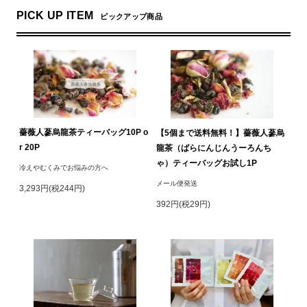
PICK UP ITEM
ピックアップ商品
薔薇人蔘烏龍茶ティーバッグ10P o
【5個まで送料無料！】薔薇人蔘烏
r 20P
龍茶（ばらにんじんうーろんち
ゃ）ティーバッグお試し1P
冷えやむくみでお悩みの方へ
メール便発送
3,293円(税244円)
392円(税29円)