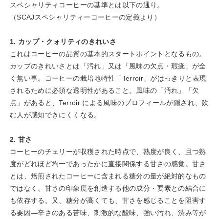
スペシャリティコーヒーの基準とは以下の通り。
（SCAJスペシャリティーコーヒーの定義より）
1. カップ・クォリティのきれいさ
これはコーヒーの品質の基本的スタートポイントとなるもの。
カップのきれいさとは「汚れ」又は「風味の欠点・瑕疵」が全
く無い事。コーヒーの栽培地特性「Terroir」がはっきりと表現
されるために必須な透明性があること。風味の「汚れ」「欠
点」があると、Terroir による風味のプロフィールが隠され、飲
む人が感知できにくくなる。
2. 甘さ
コーヒーのチェリーが収穫された時点で、熟度が良く、且つ熟
度がどれほど均一であったかに直接関係する甘さの感覚。甘さ
とは、焙煎されたコーヒーに含まれる糖分の量が絶対的なもの
ではなく、甘さの印象度を創造する他の成分・要素との結合に
も依存する。又、糖分が高くても、甘さを感じることを阻害す
る要因―辛さのある苦味、刺激的な酸味、強い汚れ、渋み等が