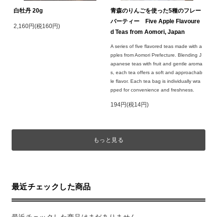
白牡丹 20g
青森のりんごを使った5種のフレー
バーティー Five Apple Flavoure
2,160円(税160円)
d Teas from Aomori, Japan
A series of five flavored teas made with a
pples from Aomori Prefecture. Blending J
apanese teas with fruit and gentle aroma
s, each tea offers a soft and approachab
le flavor. Each tea bag is individually wra
pped for convenience and freshness.
194円(税14円)
もっと見る
最近チェックした商品