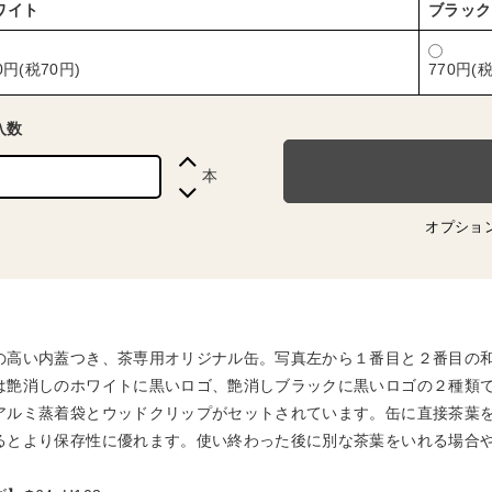
ワイト
ブラック
0円(税70円)
770円(税
入数
本
オプショ
の高い内蓋つき、茶専用オリジナル缶。写真左から１番目と２番目の和
は艶消しのホワイトに黒いロゴ、艶消しブラックに黒いロゴの２種類
アルミ蒸着袋とウッドクリップがセットされています。缶に直接茶葉
るとより保存性に優れます。使い終わった後に別な茶葉をいれる場合