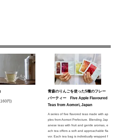
g
青森のりんごを使った5種のフレー
バーティー Five Apple Flavoured
税160円)
Teas from Aomori, Japan
A series of five flavored teas made with ap
ples from Aomori Prefecture. Blending Jap
anese teas with fruit and gentle aromas, e
ach tea offers a soft and approachable fla
vor. Each tea bag is individually wrapped f