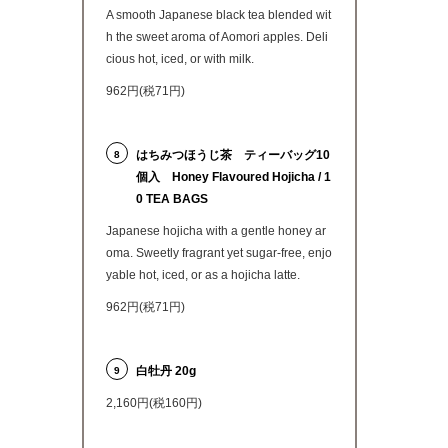
A smooth Japanese black tea blended wit
h the sweet aroma of Aomori apples. Deli
cious hot, iced, or with milk.
962円(税71円)
はちみつほうじ茶 ティーバッグ10
8
個入 Honey Flavoured Hojicha / 1
0 TEA BAGS
Japanese hojicha with a gentle honey ar
oma. Sweetly fragrant yet sugar-free, enjo
yable hot, iced, or as a hojicha latte.
962円(税71円)
白牡丹 20g
9
2,160円(税160円)