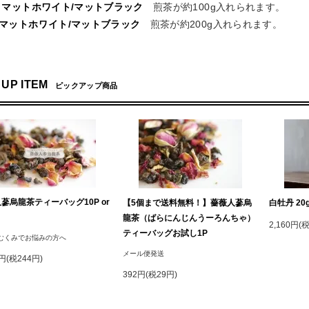
01 マットホワイト/マットブラック
煎茶が約100g入れられます。
03マットホワイト/マットブラック
煎茶が約200g入れられます。
 UP ITEM
ピックアップ商品
蔘烏龍茶ティーバッグ10P or
【5個まで送料無料！】薔薇人蔘烏
白牡丹 20
龍茶（ばらにんじんうーろんちゃ）
2,160円(
ティーバッグお試し1P
むくみでお悩みの方へ
メール便発送
3円(税244円)
392円(税29円)