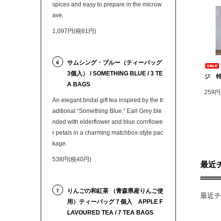
spices and easy to prepare in the microw
ave.
1,097円(税81円)
サムシング・ブルー（ティーバッグ
6
3個入） / SOMETHING BLUE / 3 TE
ジ 
A BAGS
259円
An elegant bridal gift tea inspired by the tr
aditional “Something Blue.” Earl Grey ble
nded with elderflower and blue cornflowe
r petals in a charming matchbox-style pac
kage.
538円(税40円)
最近
りんごの和紅茶 （青森県産りんご使
7
最近
用）ティーバッグ７個入 APPLE F
LAVOURED TEA / 7 TEA BAGS