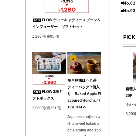
■No.
■No.
FLOW ティーキャディースプーン＆
インフューザー ギフトセット
1,280円(税95円)
PICK
2
3
焼き林檎ほうじ茶
ティーバッグ 7個入
薔薇人
FLOW 3種ギ
り Baked Apple Fl
20P
フトボックス
avoured Hojicha / 7
冷えや
TEA BAGS
2,980円(税221円)
3,29
Japanese hojicha w
ith a sweet baked a
pple aroma and app