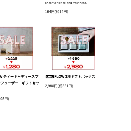
or convenience and freshness.
194円(税14円)
OW ティーキャディースプ
FLOW 3種ギフトボックス
ンフューザー ギフトセッ
2,980円(税221円)
税95円)