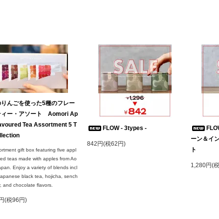
のりんごを使った5種のフレー
ィー・アソート Aomori Ap
lavoured Tea Assortment 5 T
FLOW - 3types -
FL
llection
ーン＆イ
842円(税62円)
ト
rtment gift box featuring five appl
red teas made with apples from Ao
1,280円(
apan. Enjoy a variety of blends incl
apanese black tea, hojicha, sench
y, and chocolate flavors.
6円(税96円)