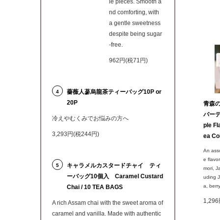
le pieces. Smooth a
nd comforting, with
a gentle sweetness
despite being sugar
-free.
962円(税71円)
薔薇人蔘烏龍茶ティーバッグ10P or
4
20P
青森
バーテ
冷えやむくみでお悩みの方へ
ple F
3,293円(税244円)
ea Co
An asso
e flavo
キャラメルカスタードチャイ ティ
5
mori, J
ーバッグ10個入 Caramel Custard
uding J
a, berr
Chai / 10 TEA BAGS
1,29
A rich Assam chai with the sweet aroma of
caramel and vanilla. Made with authentic