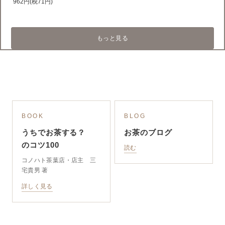
962円(税71円)
もっと見る
BOOK
BLOG
うちでお茶する？
お茶のブログ
のコツ100
読む
コノハト茶葉店・店主 三
宅貴男 著
詳しく見る