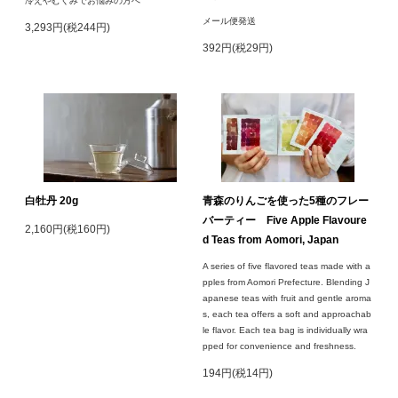
冷えやむくみでお悩みの方へ
メール便発送
3,293円(税244円)
392円(税29円)
白牡丹 20g
青森のりんごを使った5種のフレー
バーティー Five Apple Flavoure
2,160円(税160円)
d Teas from Aomori, Japan
A series of five flavored teas made with a
pples from Aomori Prefecture. Blending J
apanese teas with fruit and gentle aroma
s, each tea offers a soft and approachab
le flavor. Each tea bag is individually wra
pped for convenience and freshness.
194円(税14円)