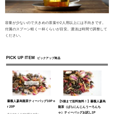
容量が少ないので大きめの茶葉や2人用以上には不向きです。
付属のスプーン軽く一杯くらいが目安。濃淡は時間で調整して
ください。
PICK UP ITEM
ピックアップ商品
薔薇人蔘烏龍茶ティーバッグ10P o
【5個まで送料無料！】薔薇人蔘烏
r 20P
龍茶（ばらにんじんうーろんち
ゃ）ティーバッグお試し1P